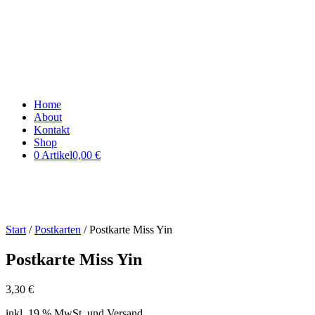
Home
About
Kontakt
Shop
0 Artikel
0,00 €
Start
/
Postkarten
/ Postkarte Miss Yin
Postkarte Miss Yin
3,30
€
inkl. 19 % MwSt. und Versand