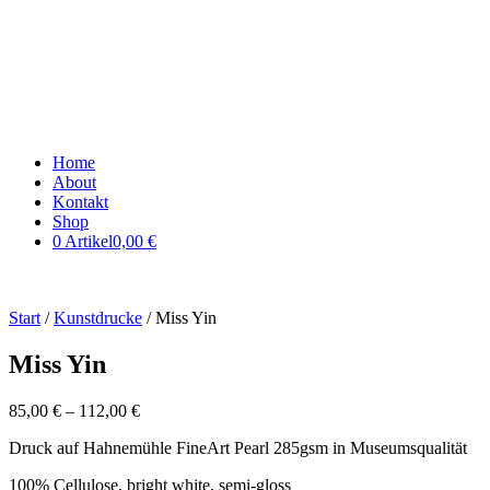
Home
About
Kontakt
Shop
0 Artikel
0,00 €
Start
/
Kunstdrucke
/ Miss Yin
Miss Yin
85,00
€
–
112,00
€
Druck auf Hahnemühle FineArt Pearl 285gsm in Museumsqualität
100% Cellulose, bright white, semi-gloss